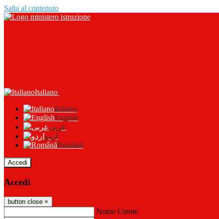
Salta al contenuto
Italiano
Italiano
English
عربى
اردو
Română
Accedi
Accedi
button close
×
Nome Utente