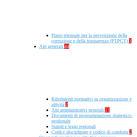
Piano triennale per la prevenzione della
corruzione e della trasparenza (PTPCT)
1
Atti generali
44
Riferimenti normativi su organizzazione e
attività
2
Atti amministrativi generali
13
Documenti di programmazione strategico-
gestionale
Statuti e leggi regionali
Codice disciplinare e codice di condotta
2