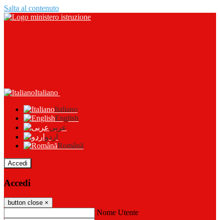
Salta al contenuto
Italiano
Italiano
English
عربى
اردو
Română
Accedi
Accedi
button close
×
Nome Utente