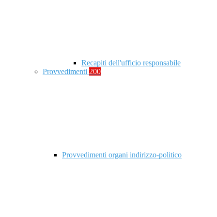
Recapiti dell'ufficio responsabile
Provvedimenti
200
Provvedimenti organi indirizzo-politico