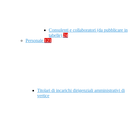
Consulenti e collaboratori (da pubblicare in
tabelle)
24
Personale
121
Titolari di incarichi dirigenziali amministrativi di
vertice