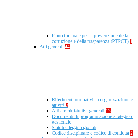
Piano triennale per la prevenzione della
corruzione e della trasparenza (PTPCT)
1
Atti generali
44
Riferimenti normativi su organizzazione e
attività
2
Atti amministrativi generali
13
Documenti di programmazione strategico-
gestionale
Statuti e leggi regionali
Codice disciplinare e codice di condotta
2