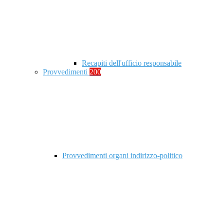
Recapiti dell'ufficio responsabile
Provvedimenti
200
Provvedimenti organi indirizzo-politico