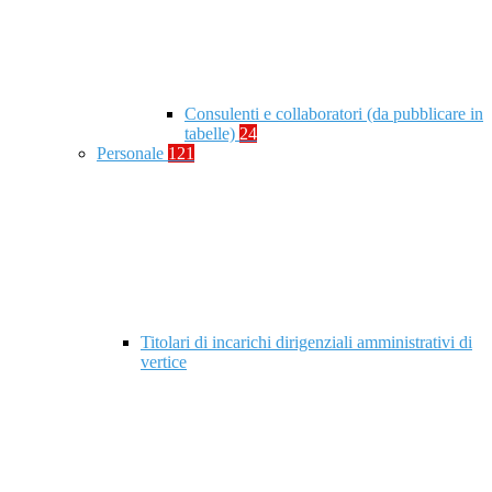
Consulenti e collaboratori (da pubblicare in
tabelle)
24
Personale
121
Titolari di incarichi dirigenziali amministrativi di
vertice