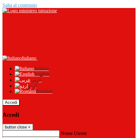
Salta al contenuto
Italiano
Italiano
English
عربى
اردو
Română
Accedi
Accedi
button close
×
Nome Utente