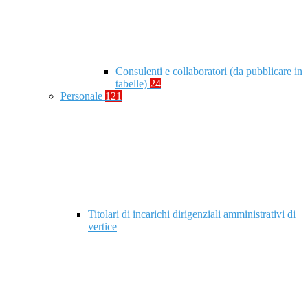
Consulenti e collaboratori (da pubblicare in
tabelle)
24
Personale
121
Titolari di incarichi dirigenziali amministrativi di
vertice