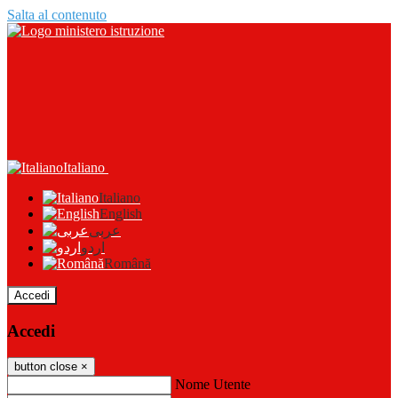
Salta al contenuto
Italiano
Italiano
English
عربى
اردو
Română
Accedi
Accedi
button close
×
Nome Utente