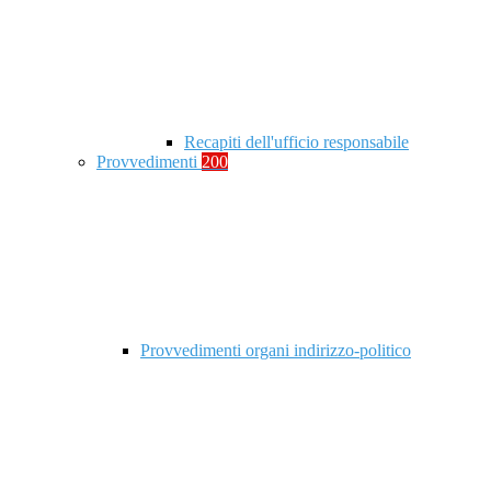
Recapiti dell'ufficio responsabile
Provvedimenti
200
Provvedimenti organi indirizzo-politico