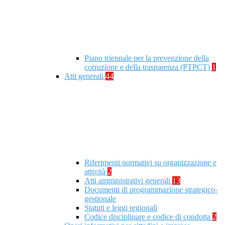
Piano triennale per la prevenzione della
corruzione e della trasparenza (PTPCT)
1
Atti generali
44
Riferimenti normativi su organizzazione e
attività
2
Atti amministrativi generali
13
Documenti di programmazione strategico-
gestionale
Statuti e leggi regionali
Codice disciplinare e codice di condotta
2