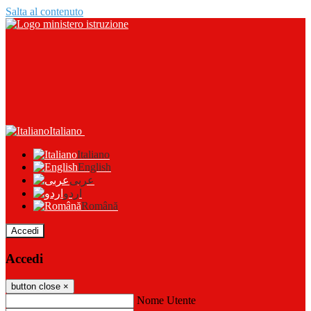
Salta al contenuto
Italiano
Italiano
English
عربى
اردو
Română
Accedi
Accedi
button close
×
Nome Utente