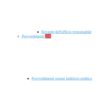
Recapiti dell'ufficio responsabile
Provvedimenti
200
Provvedimenti organi indirizzo-politico