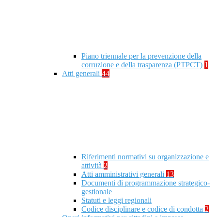
Piano triennale per la prevenzione della
corruzione e della trasparenza (PTPCT)
1
Atti generali
44
Riferimenti normativi su organizzazione e
attività
2
Atti amministrativi generali
13
Documenti di programmazione strategico-
gestionale
Statuti e leggi regionali
Codice disciplinare e codice di condotta
2