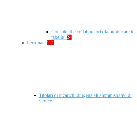
Consulenti e collaboratori (da pubblicare in
tabelle)
24
Personale
121
Titolari di incarichi dirigenziali amministrativi di
vertice