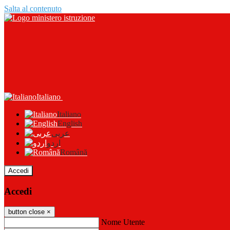
Salta al contenuto
Italiano
Italiano
English
عربى
اردو
Română
Accedi
Accedi
button close
×
Nome Utente